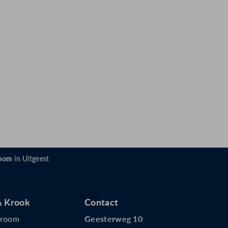
oom
in Uitgeest
 Krook
Contact
wroom
Geesterweg 10