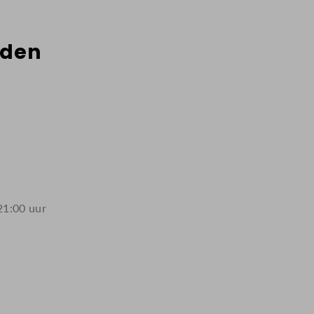
jden
21:00 uur