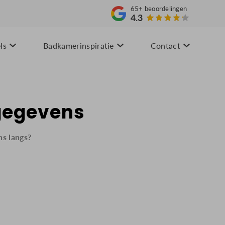
65+
beoordelingen
4.3
ls
Badkamerinspiratie
Contact
gegevens
ns langs?