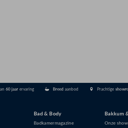
dan
60 jaar
ervaring
Breed
aanbod
Prachtige
showr
Bad & Body
Bakkum &
Badkamermagazine
Onze sho