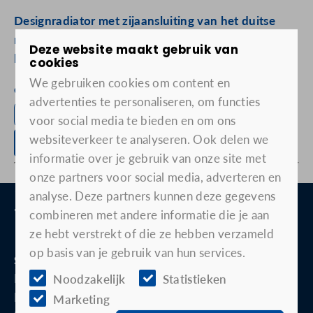
Designradiator met zijaansluiting van het duitse
merk HSK. De afmeting is 200 cm hoog bij 46.4
Deze website maakt gebruik van
breed. De kleur is wit.
cookies
We gebruiken cookies om content en
exclusief aansluitset, afdekdopjes en levering
advertenties te personaliseren, om functies
Terug naar outlet
voor social media te bieden en om ons
websiteverkeer te analyseren. Ook delen we
Neem contact met ons op
informatie over je gebruik van onze site met
onze partners voor social media, adverteren en
Meer dan
60 jaar
ervaring
analyse. Deze partners kunnen deze gegevens
Breed
aanbod
combineren met andere informatie die je aan
Prachtige
showroom
in Uitgeest
ze hebt verstrekt of die ze hebben verzameld
op basis van je gebruik van hun services.
Sanitair
Badkamermeubel
Noodzakelijk
Statistieken
Douche
Marketing