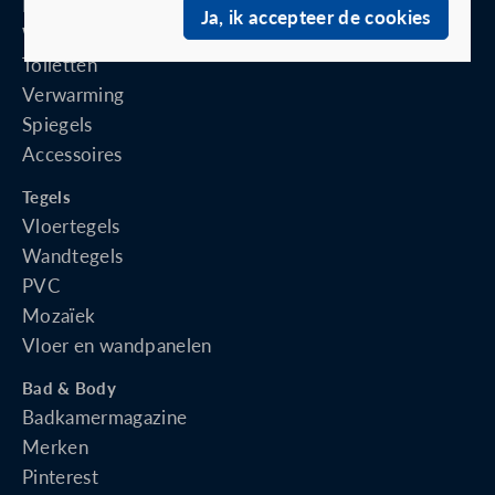
Kranen
Ja, ik accepteer de cookies
Waskommen
Toiletten
Verwarming
Spiegels
Accessoires
Tegels
Vloertegels
Wandtegels
PVC
Mozaïek
Vloer en wandpanelen
Bad & Body
Badkamermagazine
Merken
Pinterest